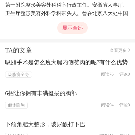
第一附院整形美容外科科室行政主任。安徽省人事厅、
卫生厅整形美容外科学科带头人。曾在北京八大处中国
医学科学院中国协和医科大学整形医院攻读硕博学位，
显示全部
毕业留该院工作11年，师从宋儒耀等国内顶尖级整形美
容专家教授；2003年以人才引进调去安医附院工作。学
术任职:中华医学会整形分会乳房学组委员；中国整形协
TA的文章
查看更多
会眼鼻整形分会常务委员；中国修复重建外科学会全国
吸脂手术是怎么瘦大腿内侧赘肉的呢?有什么优势
委员，安徽省医师学会医学美容分会主任委员；安徽省
修复重建外科学会主任委员。主持国家自然科学基金1
阅读76
评论0
吸脂瘦全身
项，安徽省自然科学基金3项，曾获卫生部科技成果奖2
项，发表美容整形学术论文60余篇（其中美国整形美容
6招让你拥有丰满挺拔的胸部
杂志10余篇），出访美国St.louis大学、欧洲奥地利维也
阅读94
评论0
假体隆胸
纳大学以及韩国、日本等多个国家学习先进的美容整形
技术。 专业技术特长：面部综合美容整形与失败病例修
复（韩、日式双眼皮、眼袋、隆鼻与隆下巴、改脸型等
下颌角肥大整形，玻尿酸打下巴
各种面部年轻化手术）；乳房美容与失败病例修复（乳