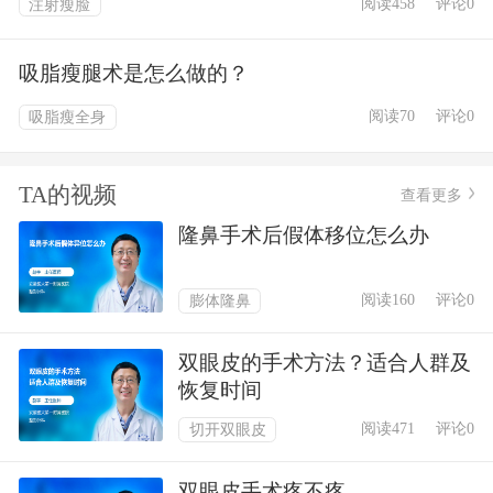
阅读458
评论0
注射瘦脸
房缩小、隆乳、再造等各种乳房手术）；疤痕的美容整
形；吸脂减肥；唇腭裂；头颅与颌面骨创伤畸形（外伤
吸脂瘦腿术是怎么做的？
后眼眶、颧骨畸形）美容修复等。
阅读70
评论0
吸脂瘦全身
TA的视频
查看更多
隆鼻手术后假体移位怎么办
阅读160
评论0
膨体隆鼻
双眼皮的手术方法？适合人群及
恢复时间
阅读471
评论0
切开双眼皮
双眼皮手术疼不疼