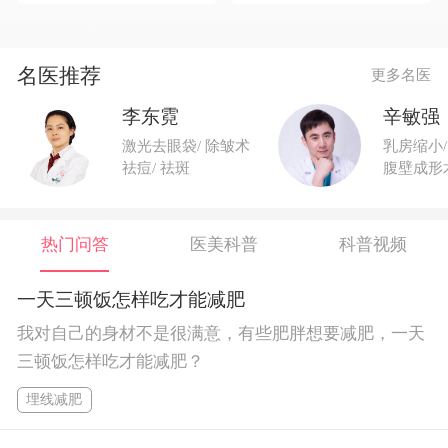
名医推荐
更多名医
李东霓
辛敏强
激光去眼袋/ 除皱术
乳房缩小/
祛痘/ 祛斑
腹壁成形
热门问答
医美科普
科普视频
一天三顿饭怎样吃才能减肥
我对自己的身材不是很满意，有些肥胖想要减肥，一天
三顿饭怎样吃才能减肥？
埋线减肥