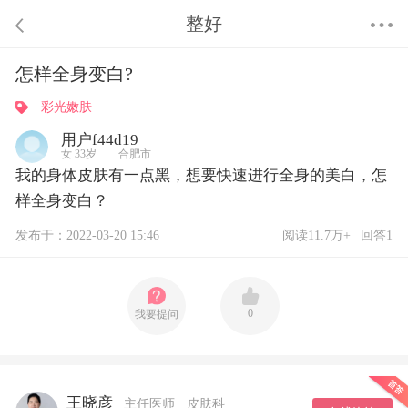
整好
怎样全身变白?
彩光嫩肤
用户f44d19
女 33岁 合肥市
我的身体皮肤有一点黑，想要快速进行全身的美白，怎
样全身变白？
发布于：2022-03-20 15:46
阅读11.7万+
回答1
0
我要提问
王晓彦
主任医师
皮肤科