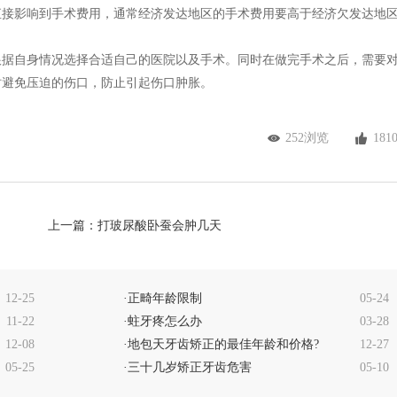
直接影响到手术费用，通常经济发达地区的手术费用要高于经济欠发达地
根据自身情况选择合适自己的医院以及手术。同时在做完手术之后，需要
时避免压迫的伤口，防止引起伤口肿胀。
252浏览
181
上一篇：
打玻尿酸卧蚕会肿几天
12-25
·
正畸年龄限制
05-24
11-22
·
蛀牙疼怎么办
03-28
12-08
·
地包天牙齿矫正的最佳年龄和价格?
12-27
05-25
·
三十几岁矫正牙齿危害
05-10