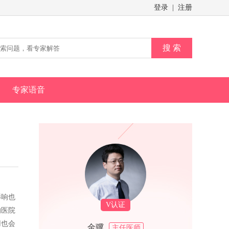
登录
|
注册
搜 索
专家语音
影响也
V认证
的医院
用也会
金骥
主任医师