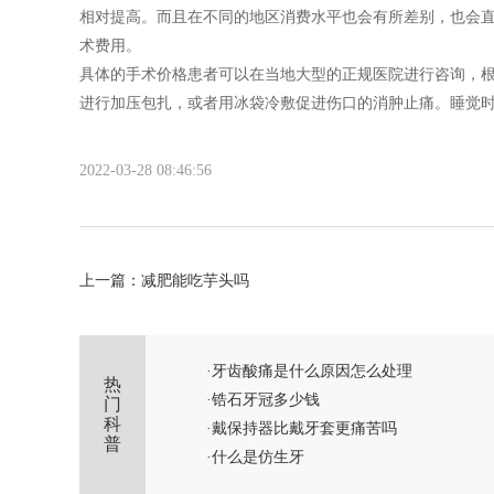
相对提高。而且在不同的地区消费水平也会有所差别，也会
术费用。
具体的手术价格患者可以在当地大型的正规医院进行咨询，
进行加压包扎，或者用冰袋冷敷促进伤口的消肿止痛。睡觉
2022-03-28 08:46:56
上一篇：
减肥能吃芋头吗
·
牙齿酸痛是什么原因怎么处理
热
·
锆石牙冠多少钱
门
科
·
戴保持器比戴牙套更痛苦吗
普
·
什么是仿生牙