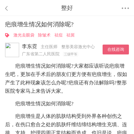
整好
疤痕增生情况如何消除呢?
激光去眼袋
除皱术
祛痘
祛斑
李东霓
主任医师
整形美容激光中心
在线咨询
广东省第二人民医院
三级甲等
疤痕增生情况如何消除呢?大家都应该听说疤痕增
生吧，更加在手术后的朋友们更方便有疤痕增生，假如
产生了此种现象该怎么办呢?疤痕还有办法解除吗?整形
医院专家马上来告诉大家。
疤痕增生情况如何消除呢?
疤痕增生是人体的肌肤结构受到外界各种创伤之
后，在伤口愈合之处的肌肤纤维结缔结构增生充填、连
接、支持、护理四周正常结构而造成。也旧是说，疤痕