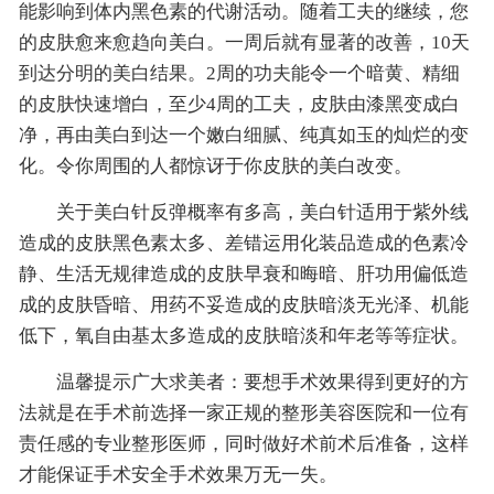
能影响到体内黑色素的代谢活动。随着工夫的继续，您
的皮肤愈来愈趋向美白。一周后就有显著的改善，10天
到达分明的美白结果。2周的功夫能令一个暗黄、精细
的皮肤快速增白，至少4周的工夫，皮肤由漆黑变成白
净，再由美白到达一个嫩白细腻、纯真如玉的灿烂的变
化。令你周围的人都惊讶于你皮肤的美白改变。
关于美白针反弹概率有多高，美白针适用于紫外线
造成的皮肤黑色素太多、差错运用化装品造成的色素冷
静、生活无规律造成的皮肤早衰和晦暗、肝功用偏低造
成的皮肤昏暗、用药不妥造成的皮肤暗淡无光泽、机能
低下，氧自由基太多造成的皮肤暗淡和年老等等症状。
温馨提示广大求美者：要想手术效果得到更好的方
法就是在手术前选择一家正规的整形美容医院和一位有
责任感的专业整形医师，同时做好术前术后准备，这样
才能保证手术安全手术效果万无一失。