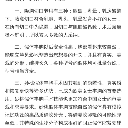
一、隆胸切口老用有三种：腋窝，乳晕，乳房皱襞
下。腋窝切口符合乳腺、乳头、乳晕发育不好的女士，
在所有切口中为隐匿，因切口与肌肤皱褶致，术后瘢痕
极不鲜明，所以被大多数的人采纳。
二、假体丰胸以后安全性高，胸部看起来较自然，
能够立竿见影地塑造出您想要的开关，并且有真实、美
观的外形，维持长久，各种型号的假体均可批量分娩，
型号相当齐全。
三、妙桃假体丰胸手术因其独到的隐匿性、真实感
和恢复更快等诸多优势，已成为欧美女士丰胸的首要选
用。妙桃假体丰胸手术技能也更加符合中国女士的审美
观和求美要求。妙桃假体丰胸技能自然的假体具有模拟
记忆功效的高品质硅胶外壳，将硅凝胶弥散的可能性降
至低，其特殊的生物分子构成很好的阻止假体缩紧变硬